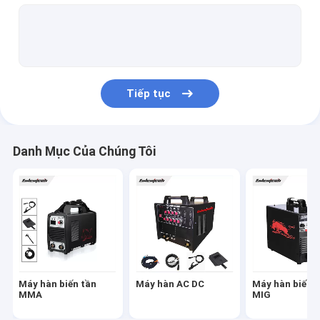
Máy cắt Plasma di động
Máy hàn Mosfet
Thợ hàn hồ quang chìm
Tiếp tục
Máy hàn MAG
máy hàn điểm laser
Danh Mục Của Chúng Tôi
Máy hàn biến tần IGBT
Phụ tùng máy hàn
Phụ kiện máy hàn
Máy hàn biến tần
Máy hàn AC DC
Máy hàn biến 
MMA
MIG