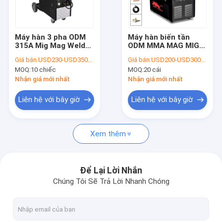
Tham quan nhà máy
Kiểm soát chất lượng
Máy hàn 3 pha ODM
Máy hàn biến tần
315A Mig Mag Welder
ODM MMA MAG MIG
Liên hệ chúng tôi
có xe đẩy
Máy hàn biến tần
Giá bán:
USD230-USD350/PC
Giá bán:
USD200-USD300/PC
250A 300A FCAW
MOQ:
10 chiếc
MOQ:
20 cái
Tin tức
Nhận giá mới nhất
Nhận giá mới nhất
Tất cả các trường hợp
Liên hệ với bây giờ
Liên hệ với bây giờ
Xem thêm
Máy hàn biến tần MMA
Máy hàn AC DC
Để Lại Lời Nhắn
Chúng Tôi Sẽ Trả Lời Nhanh Chóng
Máy hàn biến tần MIG
Máy hàn TIG