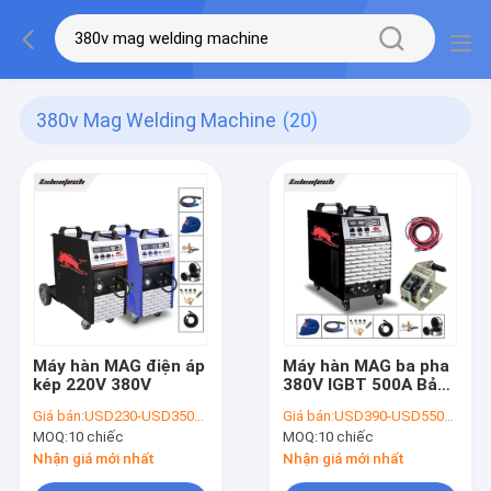
380v Mag Welding Machine
(20)
Máy hàn MAG điện áp
Máy hàn MAG ba pha
kép 220V 380V
380V IGBT 500A Bảo
vệ khí CO2
Giá bán:
USD230-USD350/PC
Giá bán:
USD390-USD550/PC
MOQ:
10 chiếc
MOQ:
10 chiếc
Nhận giá mới nhất
Nhận giá mới nhất