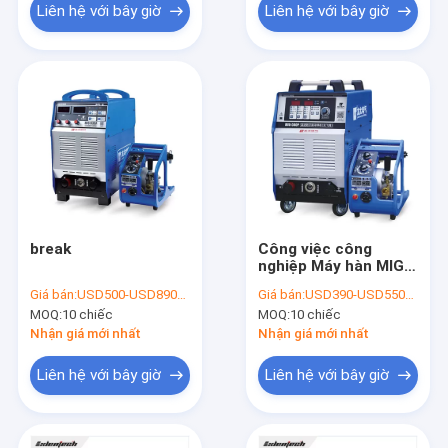
Liên hệ với bây giờ
Liên hệ với bây giờ
break
Công việc công
nghiệp Máy hàn MIG
MAG Chứng minh độ
Giá bán:
USD500-USD890/PC
Giá bán:
USD390-USD550/PC
ẩm CCC đã được phê
MOQ:
10 chiếc
MOQ:
10 chiếc
duyệt
Nhận giá mới nhất
Nhận giá mới nhất
Liên hệ với bây giờ
Liên hệ với bây giờ