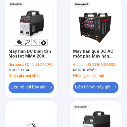
Máy hàn DC biến tần
Máy hàn que DC AC
Mosfet MMA 200
một pha Máy hàn
Điều khiển PWM một
biến tần TIG 200 Amp
Giá bán:
USD40-USD75/PC
Giá bán:
USD230-USD330/PC
pha 220v
MOQ:
100 CÁI
MOQ:
10 chiếc
Nhận giá mới nhất
Nhận giá mới nhất
Liên hệ với bây giờ
Liên hệ với bây giờ