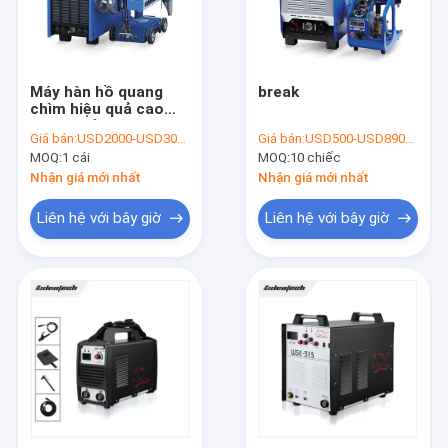
Máy hàn hồ quang
break
chìm hiệu quả cao
1000A Bảo vệ quá áp
Giá bán:
USD2000-USD3000/PC
Giá bán:
USD500-USD890/PC
60Hz
MOQ:
1 cái
MOQ:
10 chiếc
Nhận giá mới nhất
Nhận giá mới nhất
Liên hệ với bây giờ
Liên hệ với bây giờ
Nhà
Sản phẩm
Về chúng tôi