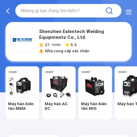
Shenzhen Exlentech Welding
Equipments Co., Ltd.
21
5.0
YEARS
Nhà cung cấp xác nhận
Máy hàn biến
Máy hàn AC
Máy hàn biến
Máy hàn 
tần MMA
DC
tần MIG