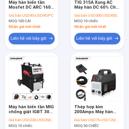
Máy hàn biến tần
TIG 315A Xung AC
Tham quan nhà máy
Mosfet DC ARC 160
Máy hàn DC 60% Chu
Amp MMA Bảo vệ quá
kỳ làm việc Bảo vệ
Giá bán:
USD45-USD90/PC
Giá bán:
USD300-USD450/PC
dòng
quá dòng
Kiểm soát chất lượng
MOQ:
100 CÁI
MOQ:
10 chiếc
Nhận giá mới nhất
Nhận giá mới nhất
Liên hệ chúng tôi
Liên hệ với bây giờ
Liên hệ với bây giờ
Tin tức
Tất cả các trường hợp
Máy hàn biến tần MMA
Máy hàn AC DC
Máy hàn biến tần MIG
Thép hợp kim
Máy hàn biến tần MIG
chống giật IGBT 300A
200Amps Máy hàn
cho cuộn dây 17kg
TIG 220V ISO9001 đã
Máy hàn TIG
Giá bán:
USD230-USD350/PC
Giá bán:
USD75-USD120/PC
được phê duyệt
MOQ:
10 chiếc
MOQ:
50 CHIẾC