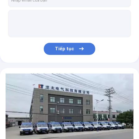
Máy hàn biến tần DC 110V 220V IGBT bền bỉ Bảo vệ tự động 160A
Máy cắt plasma cầm tay biến tần công nghiệp CUT 100A ba pha
Máy cắt plasma di động biến tần công nghiệp Heavey 120A Cắt 40mm
Máy cắt Plasma DC Tần số cao Di động 120A Ba pha 380V
Máy hàn biến tần IGBT 120A DC MMA Nhẹ một pha 220V
Tiếp tục
Máy hàn biến tần ARC 400A MMA chống bụi Chống va đập ba pha
Công việc công nghiệp Máy hàn 500A Máy hàn que DC MMA Arc Inverter
Máy hàn biến tần một pha MMA Igbt 630AMP DC ARC
Máy hàn biến tần Igbt MMA 630A để khoét lỗ công nghiệp
5KG Flux Cord Wire Di động Mig Welder 200amp Chức năng xung nhẹ