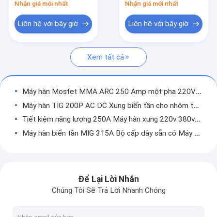
Nhận giá mới nhất
Nhận giá mới nhất
Máy cắt Plasma di động
Liên hệ với bây giờ
Liên hệ với bây giờ
Máy hàn Mosfet
Thợ hàn hồ quang chìm
Xem tất cả
Máy hàn MAG
Máy hàn Mosfet MMA ARC 250 Amp một pha 220V cho que 4.0mm
máy hàn điểm laser
Máy hàn TIG 200P AC DC Xung biến tần cho nhôm thép không gỉ
Máy hàn biến tần IGBT
Tiết kiệm năng lượng 250A Máy hàn xung 220v 380v cho dây 0.8mm
Máy hàn biến tần MIG 315A Bộ cấp dây sẵn có Máy hàn Mig Mma
Phụ tùng máy hàn
Máy hàn biến tần OEM ba pha 380V MIG 500Amp 100% chu kỳ làm việc
Phụ kiện máy hàn
404 Not Found
Máy cắt plasma di động DC Inverter CUT 60A Cắt ba pha 20mm
Để Lại Lời Nhắn
Máy hàn Tig tần số cao MMA 300A Chức năng đôi biến tần DC
Chúng Tôi Sẽ Trả Lời Nhanh Chóng
Máy hàn Mosfet biến tần ODM DC 200 Amp một pha cho que 3.2mm
Máy hàn một pha Mosfet 220V ARC 200A Biến tần DC Chu kỳ làm việc cao