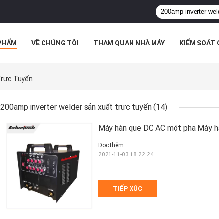
PHẨM
VỀ CHÚNG TÔI
THAM QUAN NHÀ MÁY
KIỂM SOÁT
TRƯỜNG HỢP
Trực Tuyến
200amp inverter welder sản xuất trực tuyến
(14)
Máy hàn que DC AC một pha Máy h
Đọc thêm
2021-11-03 18:22:24
TIẾP XÚC