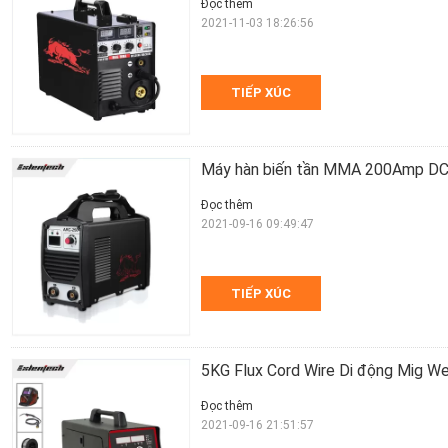
Đọc thêm
2021-11-03 18:26:56
TIẾP XÚC
Máy hàn biến tần MMA 200Amp D
Đọc thêm
2021-09-16 09:49:47
TIẾP XÚC
5KG Flux Cord Wire Di động Mig W
Đọc thêm
2021-09-16 21:51:57