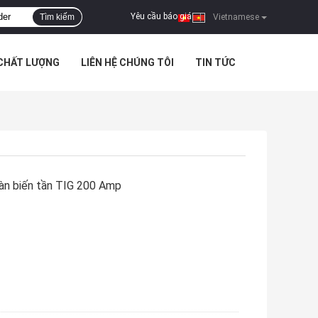
Yêu cầu báo giá
Tìm kiếm
|
Vietnamese
 CHẤT LƯỢNG
LIÊN HỆ CHÚNG TÔI
TIN TỨC
àn biến tần TIG 200 Amp