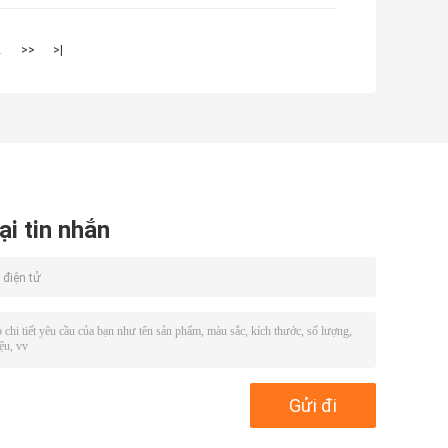
2
>>
>|
ại tin nhắn